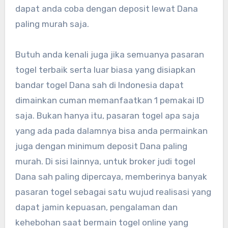
dapat anda coba dengan deposit lewat Dana
paling murah saja.
Butuh anda kenali juga jika semuanya pasaran
togel terbaik serta luar biasa yang disiapkan
bandar togel Dana sah di Indonesia dapat
dimainkan cuman memanfaatkan 1 pemakai ID
saja. Bukan hanya itu, pasaran togel apa saja
yang ada pada dalamnya bisa anda permainkan
juga dengan minimum deposit Dana paling
murah. Di sisi lainnya, untuk broker judi togel
Dana sah paling dipercaya, memberinya banyak
pasaran togel sebagai satu wujud realisasi yang
dapat jamin kepuasan, pengalaman dan
kehebohan saat bermain togel online yang