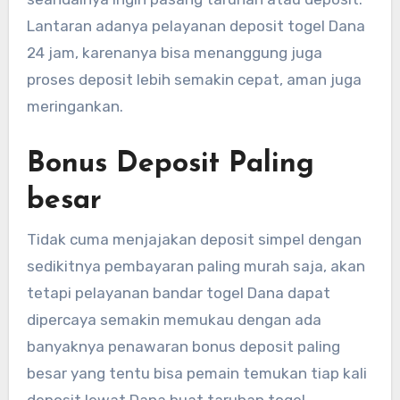
Lantaran adanya pelayanan deposit togel Dana
24 jam, karenanya bisa menanggung juga
proses deposit lebih semakin cepat, aman juga
meringankan.
Bonus Deposit Paling
besar
Tidak cuma menjajakan deposit simpel dengan
sedikitnya pembayaran paling murah saja, akan
tetapi pelayanan bandar togel Dana dapat
dipercaya semakin memukau dengan ada
banyaknya penawaran bonus deposit paling
besar yang tentu bisa pemain temukan tiap kali
deposit lewat Dana buat taruhan togel.