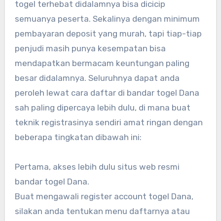
togel terhebat didalamnya bisa dicicip
semuanya peserta. Sekalinya dengan minimum
pembayaran deposit yang murah, tapi tiap-tiap
penjudi masih punya kesempatan bisa
mendapatkan bermacam keuntungan paling
besar didalamnya. Seluruhnya dapat anda
peroleh lewat cara daftar di bandar togel Dana
sah paling dipercaya lebih dulu, di mana buat
teknik registrasinya sendiri amat ringan dengan
beberapa tingkatan dibawah ini:
Pertama, akses lebih dulu situs web resmi
bandar togel Dana.
Buat mengawali register account togel Dana,
silakan anda tentukan menu daftarnya atau