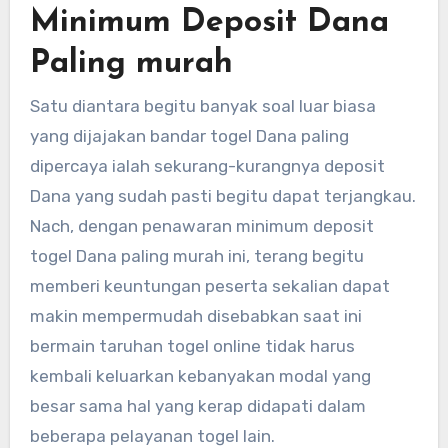
Minimum Deposit Dana
Paling murah
Satu diantara begitu banyak soal luar biasa
yang dijajakan bandar togel Dana paling
dipercaya ialah sekurang-kurangnya deposit
Dana yang sudah pasti begitu dapat terjangkau.
Nach, dengan penawaran minimum deposit
togel Dana paling murah ini, terang begitu
memberi keuntungan peserta sekalian dapat
makin mempermudah disebabkan saat ini
bermain taruhan togel online tidak harus
kembali keluarkan kebanyakan modal yang
besar sama hal yang kerap didapati dalam
beberapa pelayanan togel lain.