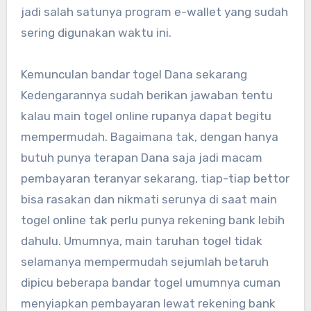
jadi salah satunya program e-wallet yang sudah
sering digunakan waktu ini.
Kemunculan bandar togel Dana sekarang
Kedengarannya sudah berikan jawaban tentu
kalau main togel online rupanya dapat begitu
mempermudah. Bagaimana tak, dengan hanya
butuh punya terapan Dana saja jadi macam
pembayaran teranyar sekarang, tiap-tiap bettor
bisa rasakan dan nikmati serunya di saat main
togel online tak perlu punya rekening bank lebih
dahulu. Umumnya, main taruhan togel tidak
selamanya mempermudah sejumlah betaruh
dipicu beberapa bandar togel umumnya cuman
menyiapkan pembayaran lewat rekening bank