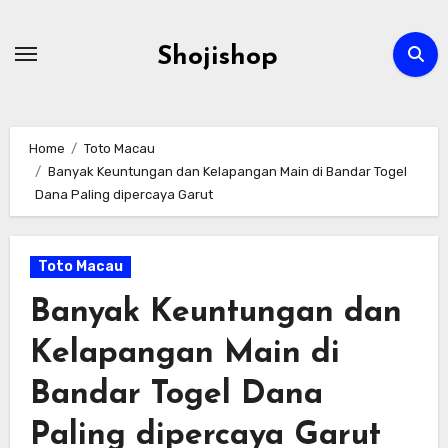
Skip
to
Shojishop
content
Home
Toto Macau
Banyak Keuntungan dan Kelapangan Main di Bandar Togel
Dana Paling dipercaya Garut
Toto Macau
Banyak Keuntungan dan
Kelapangan Main di
Bandar Togel Dana
Paling dipercaya Garut