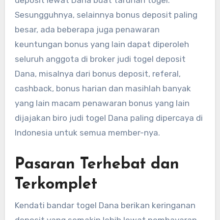
Sesungguhnya, selainnya bonus deposit paling
besar, ada beberapa juga penawaran
keuntungan bonus yang lain dapat diperoleh
seluruh anggota di broker judi togel deposit
Dana, misalnya dari bonus deposit, referal,
cashback, bonus harian dan masihlah banyak
yang lain macam penawaran bonus yang lain
dijajakan biro judi togel Dana paling dipercaya di
Indonesia untuk semua member-nya.
Pasaran Terhebat dan
Terkomplet
Kendati bandar togel Dana berikan keringanan