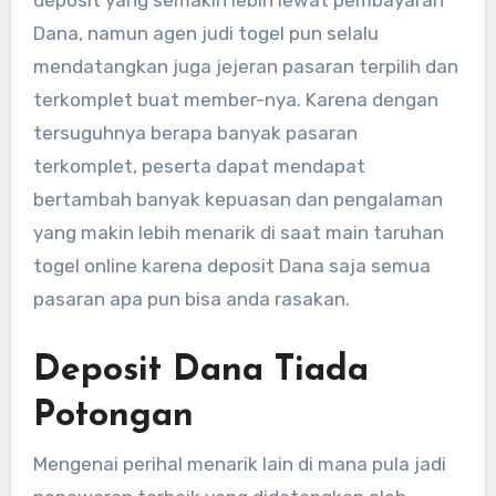
deposit yang semakin lebih lewat pembayaran
Dana, namun agen judi togel pun selalu
mendatangkan juga jejeran pasaran terpilih dan
terkomplet buat member-nya. Karena dengan
tersuguhnya berapa banyak pasaran
terkomplet, peserta dapat mendapat
bertambah banyak kepuasan dan pengalaman
yang makin lebih menarik di saat main taruhan
togel online karena deposit Dana saja semua
pasaran apa pun bisa anda rasakan.
Deposit Dana Tiada
Potongan
Mengenai perihal menarik lain di mana pula jadi