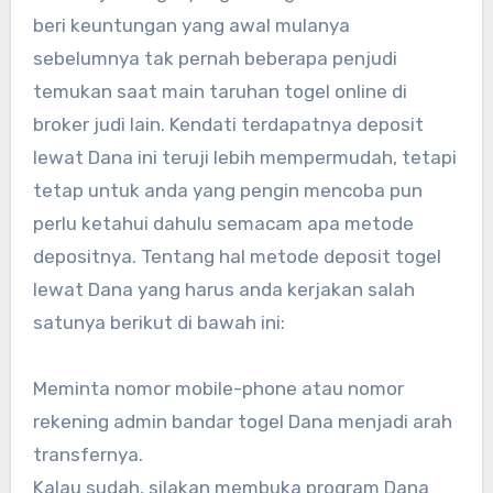
beri keuntungan yang awal mulanya
sebelumnya tak pernah beberapa penjudi
temukan saat main taruhan togel online di
broker judi lain. Kendati terdapatnya deposit
lewat Dana ini teruji lebih mempermudah, tetapi
tetap untuk anda yang pengin mencoba pun
perlu ketahui dahulu semacam apa metode
depositnya. Tentang hal metode deposit togel
lewat Dana yang harus anda kerjakan salah
satunya berikut di bawah ini:
Meminta nomor mobile-phone atau nomor
rekening admin bandar togel Dana menjadi arah
transfernya.
Kalau sudah, silakan membuka program Dana