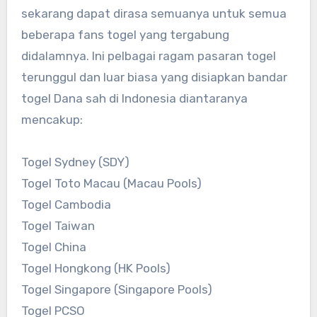
sekarang dapat dirasa semuanya untuk semua
beberapa fans togel yang tergabung
didalamnya. Ini pelbagai ragam pasaran togel
terunggul dan luar biasa yang disiapkan bandar
togel Dana sah di Indonesia diantaranya
mencakup:
Togel Sydney (SDY)
Togel Toto Macau (Macau Pools)
Togel Cambodia
Togel Taiwan
Togel China
Togel Hongkong (HK Pools)
Togel Singapore (Singapore Pools)
Togel PCSO