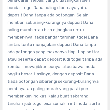
penawaran terbaik yang didatangkan oleh
bandar togel Dana paling dipercaya yaitu
deposit Dana tanpa ada potongan. Selain
memberi sekurang-kurangnya deposit Dana
paling murah atau bisa dijangkau untuk
member-nya, faksi bandar taruhan tgoel Dana
lantas tentu menjajakan deposit Dana tanpa
ada potongan yang maknanya tiap-tiap bettor
atau peserta dapat deposit judi togel tanpa ada
kembali mewajibkan punyai atau bawa modal
begitu besar. Hasilnya, dengan deposit Dana
tiada potongan dibarengi sekurang-kurangnya
pembayaran paling murah yang pasti pun
memberikan indikasi kalau buat sekarang
taruhan judi togel bisa semakin irit modal serta