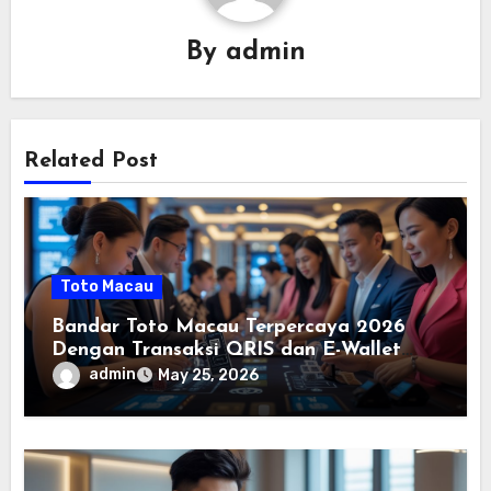
By
admin
Related Post
Toto Macau
Bandar Toto Macau Terpercaya 2026
Dengan Transaksi QRIS dan E-Wallet
Praktis
admin
May 25, 2026