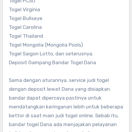
Togel PCSO
Togel Virginia
Togel Bullseye
Togel Carolina
Togel Thailand
Togel Mongolia (Mongolia Pools)
Togel Saigon Lotto, dan seterusnya.
Deposit Gampang Bandar Togel Dana
Sama dengan aturannya, service judi togel
dengan deposit lewat Dana yang disiapkan
bandar dapat dipercaya pastinya untuk
mendatangkan keringanan lebih untuk beberapa
bettor di saat main judi togel online. Sebab itu,
bandar togel Dana ada menjajakan pelayanan