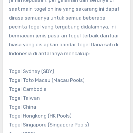
jamin kepuasan, pengalaman dan serunya di
saat main togel online yang sekarang ini dapat
dirasa semuanya untuk semua beberapa
pecinta togel yang tergabung didalamnya. Ini
bermacam jenis pasaran togel terbaik dan luar
biasa yang disiapkan bandar togel Dana sah di
Indonesia di antaranya mencakup:
Togel Sydney (SDY)
Togel Toto Macau (Macau Pools)
Togel Cambodia
Togel Taiwan
Togel China
Togel Hongkong (HK Pools)
Togel Singapore (Singapore Pools)