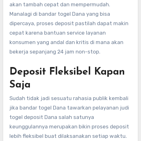
akan tambah cepat dan mempermudah.
Manalagi di bandar togel Dana yang bisa
dipercaya, proses deposit pastilah dapat makin
cepat karena bantuan service layanan
konsumen yang andal dan kritis di mana akan
bekerja sepanjang 24 jam non-stop.
Deposit Fleksibel Kapan
Saja
Sudah tidak jadi sesuatu rahasia publik kembali
jika bandar togel Dana tawarkan pelayanan judi
togel deposit Dana salah satunya
keunggulannya merupakan bikin proses deposit
lebih fleksibel buat dilaksanakan setiap waktu.