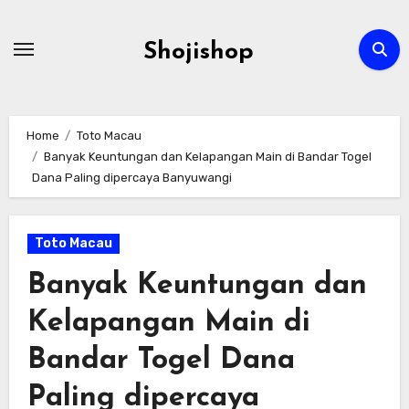
Skip
to
Shojishop
content
Home
Toto Macau
Banyak Keuntungan dan Kelapangan Main di Bandar Togel
Dana Paling dipercaya Banyuwangi
Toto Macau
Banyak Keuntungan dan
Kelapangan Main di
Bandar Togel Dana
Paling dipercaya