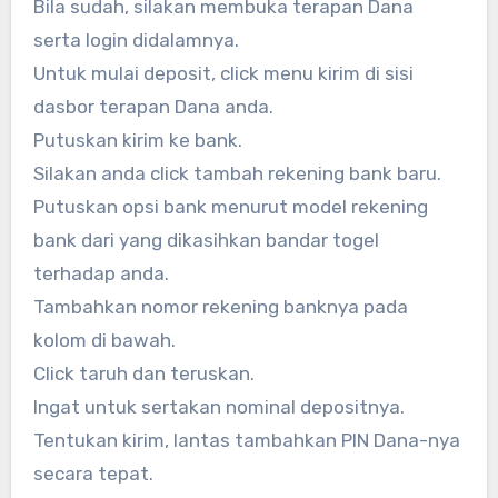
Bila sudah, silakan membuka terapan Dana
serta login didalamnya.
Untuk mulai deposit, click menu kirim di sisi
dasbor terapan Dana anda.
Putuskan kirim ke bank.
Silakan anda click tambah rekening bank baru.
Putuskan opsi bank menurut model rekening
bank dari yang dikasihkan bandar togel
terhadap anda.
Tambahkan nomor rekening banknya pada
kolom di bawah.
Click taruh dan teruskan.
Ingat untuk sertakan nominal depositnya.
Tentukan kirim, lantas tambahkan PIN Dana-nya
secara tepat.