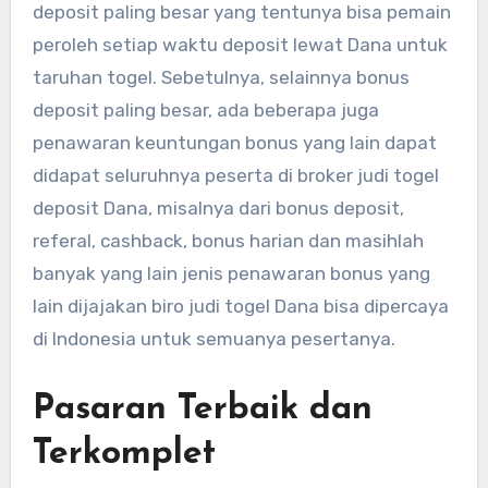
deposit paling besar yang tentunya bisa pemain
peroleh setiap waktu deposit lewat Dana untuk
taruhan togel. Sebetulnya, selainnya bonus
deposit paling besar, ada beberapa juga
penawaran keuntungan bonus yang lain dapat
didapat seluruhnya peserta di broker judi togel
deposit Dana, misalnya dari bonus deposit,
referal, cashback, bonus harian dan masihlah
banyak yang lain jenis penawaran bonus yang
lain dijajakan biro judi togel Dana bisa dipercaya
di Indonesia untuk semuanya pesertanya.
Pasaran Terbaik dan
Terkomplet