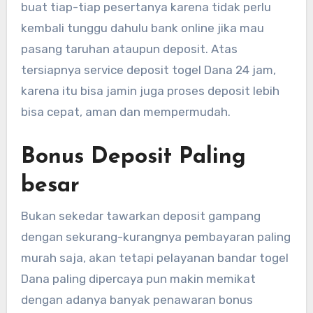
buat tiap-tiap pesertanya karena tidak perlu
kembali tunggu dahulu bank online jika mau
pasang taruhan ataupun deposit. Atas
tersiapnya service deposit togel Dana 24 jam,
karena itu bisa jamin juga proses deposit lebih
bisa cepat, aman dan mempermudah.
Bonus Deposit Paling
besar
Bukan sekedar tawarkan deposit gampang
dengan sekurang-kurangnya pembayaran paling
murah saja, akan tetapi pelayanan bandar togel
Dana paling dipercaya pun makin memikat
dengan adanya banyak penawaran bonus