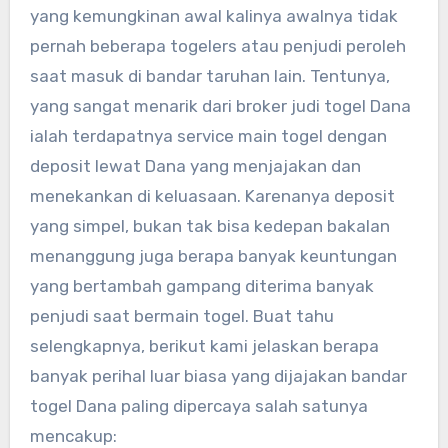
yang kemungkinan awal kalinya awalnya tidak
pernah beberapa togelers atau penjudi peroleh
saat masuk di bandar taruhan lain. Tentunya,
yang sangat menarik dari broker judi togel Dana
ialah terdapatnya service main togel dengan
deposit lewat Dana yang menjajakan dan
menekankan di keluasaan. Karenanya deposit
yang simpel, bukan tak bisa kedepan bakalan
menanggung juga berapa banyak keuntungan
yang bertambah gampang diterima banyak
penjudi saat bermain togel. Buat tahu
selengkapnya, berikut kami jelaskan berapa
banyak perihal luar biasa yang dijajakan bandar
togel Dana paling dipercaya salah satunya
mencakup: