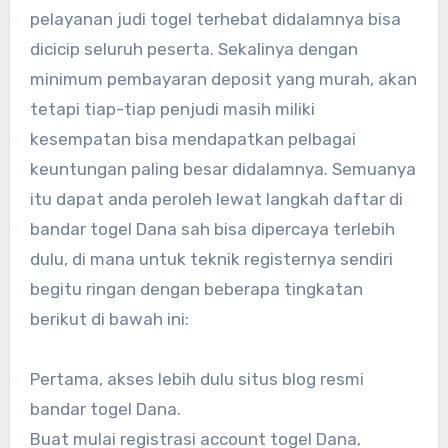
pelayanan judi togel terhebat didalamnya bisa
dicicip seluruh peserta. Sekalinya dengan
minimum pembayaran deposit yang murah, akan
tetapi tiap-tiap penjudi masih miliki
kesempatan bisa mendapatkan pelbagai
keuntungan paling besar didalamnya. Semuanya
itu dapat anda peroleh lewat langkah daftar di
bandar togel Dana sah bisa dipercaya terlebih
dulu, di mana untuk teknik registernya sendiri
begitu ringan dengan beberapa tingkatan
berikut di bawah ini:
Pertama, akses lebih dulu situs blog resmi
bandar togel Dana.
Buat mulai registrasi account togel Dana,