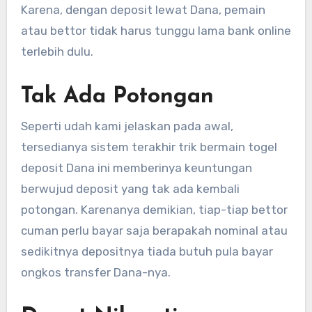
Karena, dengan deposit lewat Dana, pemain
atau bettor tidak harus tunggu lama bank online
terlebih dulu.
Tak Ada Potongan
Seperti udah kami jelaskan pada awal,
tersedianya sistem terakhir trik bermain togel
deposit Dana ini memberinya keuntungan
berwujud deposit yang tak ada kembali
potongan. Karenanya demikian, tiap-tiap bettor
cuman perlu bayar saja berapakah nominal atau
sedikitnya depositnya tiada butuh pula bayar
ongkos transfer Dana-nya.