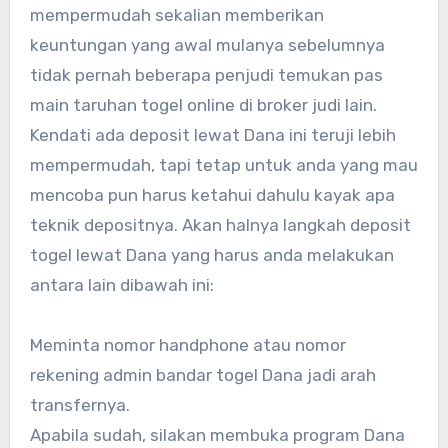
mempermudah sekalian memberikan
keuntungan yang awal mulanya sebelumnya
tidak pernah beberapa penjudi temukan pas
main taruhan togel online di broker judi lain.
Kendati ada deposit lewat Dana ini teruji lebih
mempermudah, tapi tetap untuk anda yang mau
mencoba pun harus ketahui dahulu kayak apa
teknik depositnya. Akan halnya langkah deposit
togel lewat Dana yang harus anda melakukan
antara lain dibawah ini:
Meminta nomor handphone atau nomor
rekening admin bandar togel Dana jadi arah
transfernya.
Apabila sudah, silakan membuka program Dana