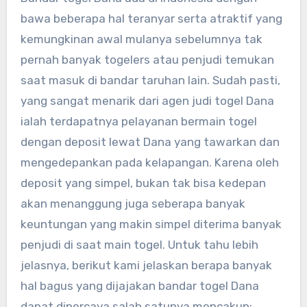
bawa beberapa hal teranyar serta atraktif yang
kemungkinan awal mulanya sebelumnya tak
pernah banyak togelers atau penjudi temukan
saat masuk di bandar taruhan lain. Sudah pasti,
yang sangat menarik dari agen judi togel Dana
ialah terdapatnya pelayanan bermain togel
dengan deposit lewat Dana yang tawarkan dan
mengedepankan pada kelapangan. Karena oleh
deposit yang simpel, bukan tak bisa kedepan
akan menanggung juga seberapa banyak
keuntungan yang makin simpel diterima banyak
penjudi di saat main togel. Untuk tahu lebih
jelasnya, berikut kami jelaskan berapa banyak
hal bagus yang dijajakan bandar togel Dana
dapat dipercaya salah satunya mencakup: