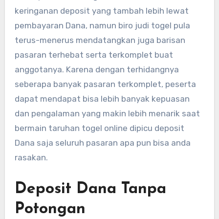
keringanan deposit yang tambah lebih lewat
pembayaran Dana, namun biro judi togel pula
terus-menerus mendatangkan juga barisan
pasaran terhebat serta terkomplet buat
anggotanya. Karena dengan terhidangnya
seberapa banyak pasaran terkomplet, peserta
dapat mendapat bisa lebih banyak kepuasan
dan pengalaman yang makin lebih menarik saat
bermain taruhan togel online dipicu deposit
Dana saja seluruh pasaran apa pun bisa anda
rasakan.
Deposit Dana Tanpa
Potongan