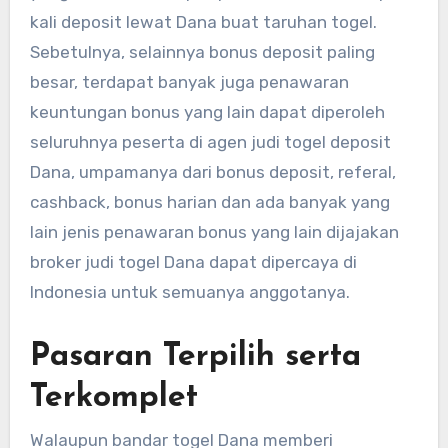
kali deposit lewat Dana buat taruhan togel.
Sebetulnya, selainnya bonus deposit paling
besar, terdapat banyak juga penawaran
keuntungan bonus yang lain dapat diperoleh
seluruhnya peserta di agen judi togel deposit
Dana, umpamanya dari bonus deposit, referal,
cashback, bonus harian dan ada banyak yang
lain jenis penawaran bonus yang lain dijajakan
broker judi togel Dana dapat dipercaya di
Indonesia untuk semuanya anggotanya.
Pasaran Terpilih serta
Terkomplet
Walaupun bandar togel Dana memberi