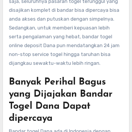
saja, seluruhnya pasaran togel terunggul yang
disajikan komplet di bandar bisa dipercaya bisa
anda akses dan putuskan dengan simpelnya.
Sedangkan, untuk memberi kepuasan lebih
serta pengalaman yang hebat, bandar togel
online deposit Dana pun mendatangkan 24 jam
non-stop service togel hingga taruhan bisa
dijangkau sewaktu-waktu lebih ringan.
Banyak Perihal Bagus
yang Dijajakan Bandar
Togel Dana Dapat
dipercaya
Bandar togel Dana ada di Indonesia dengan