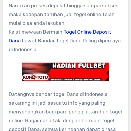
Nantikan proses deposit hingga sampai sukses
maka kedepan taruhan judi togel online telah
mulai bisa anda lakukan.
Keistimewaan Bermain
Togel Online Deposit
Dana
Lewat Bandar Togel Dana Paling dipercaya
di Indonesia
Datangnya bandar togel Dana di Indonesia
sekarang ini jadi sesuatu info yang paling
menyenangkan bagi para penggila taruhan togel
online. Bagaimana tak, dengan bermain togel
deposit Dana, semua keringanan dapat dirasa