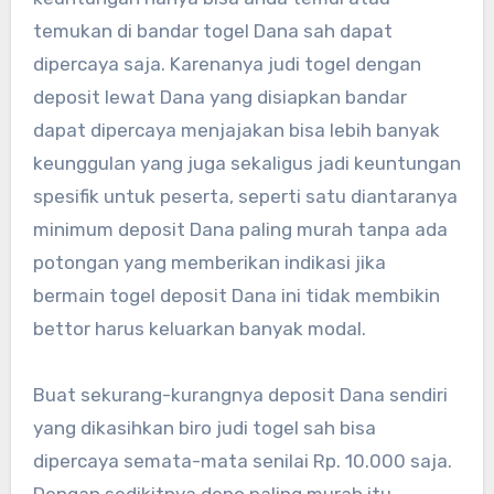
temukan di bandar togel Dana sah dapat
dipercaya saja. Karenanya judi togel dengan
deposit lewat Dana yang disiapkan bandar
dapat dipercaya menjajakan bisa lebih banyak
keunggulan yang juga sekaligus jadi keuntungan
spesifik untuk peserta, seperti satu diantaranya
minimum deposit Dana paling murah tanpa ada
potongan yang memberikan indikasi jika
bermain togel deposit Dana ini tidak membikin
bettor harus keluarkan banyak modal.
Buat sekurang-kurangnya deposit Dana sendiri
yang dikasihkan biro judi togel sah bisa
dipercaya semata-mata senilai Rp. 10.000 saja.
Dengan sedikitnya depo paling murah itu,