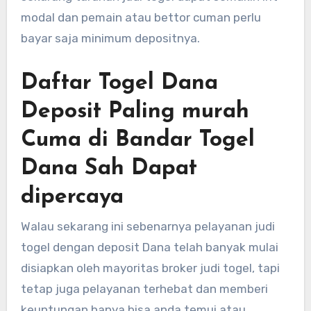
modal dan pemain atau bettor cuman perlu
bayar saja minimum depositnya.
Daftar Togel Dana
Deposit Paling murah
Cuma di Bandar Togel
Dana Sah Dapat
dipercaya
Walau sekarang ini sebenarnya pelayanan judi
togel dengan deposit Dana telah banyak mulai
disiapkan oleh mayoritas broker judi togel, tapi
tetap juga pelayanan terhebat dan memberi
keuntungan hanya bisa anda temui atau