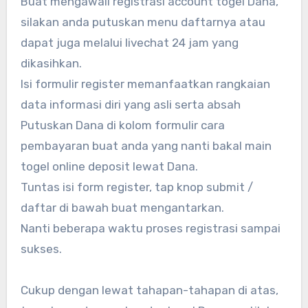
Buat mengawali registrasi account togel Dana,
silakan anda putuskan menu daftarnya atau
dapat juga melalui livechat 24 jam yang
dikasihkan.
Isi formulir register memanfaatkan rangkaian
data informasi diri yang asli serta absah
Putuskan Dana di kolom formulir cara
pembayaran buat anda yang nanti bakal main
togel online deposit lewat Dana.
Tuntas isi form register, tap knop submit /
daftar di bawah buat mengantarkan.
Nanti beberapa waktu proses registrasi sampai
sukses.
Cukup dengan lewat tahapan-tahapan di atas,