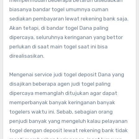
mempermudah beberapa betaruh disebabkan
biasanya bandar togel umumnya cuman
sediakan pembayaran lewat rekening bank saja.
Akan tetapi, di bandar togel Dana paling
dipercaya, seluruhnya keringanan yang bettor
perlukan di saat main togel saat ini bisa
direalisasikan.
Mengenai service judi togel deposit Dana yang
disajikan beberapa agen judi togel paling
dipercaya memanglah ditujukan agar dapat
memperbanyak banyak keringanan banyak
togelers waktu ini. Sebab, sebagian orang
penjudi banyak yang mengeluh kalau pelayanan
togel dengan deposit lewat rekening bank tidak