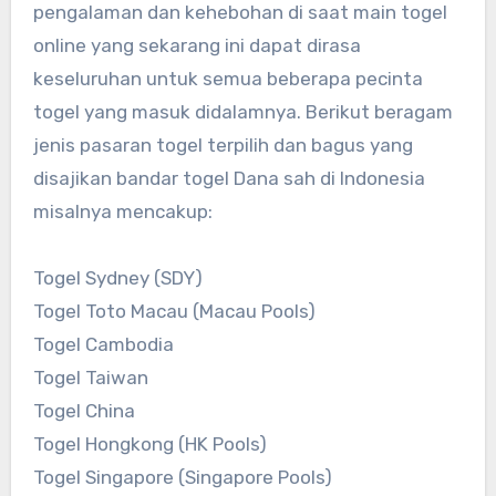
pengalaman dan kehebohan di saat main togel
online yang sekarang ini dapat dirasa
keseluruhan untuk semua beberapa pecinta
togel yang masuk didalamnya. Berikut beragam
jenis pasaran togel terpilih dan bagus yang
disajikan bandar togel Dana sah di Indonesia
misalnya mencakup:
Togel Sydney (SDY)
Togel Toto Macau (Macau Pools)
Togel Cambodia
Togel Taiwan
Togel China
Togel Hongkong (HK Pools)
Togel Singapore (Singapore Pools)