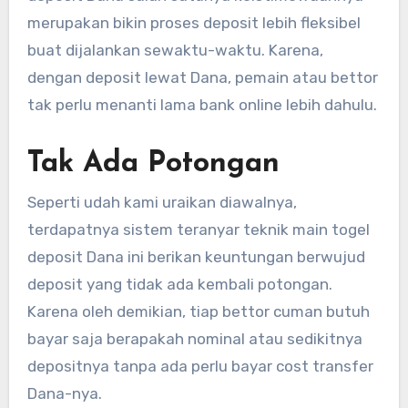
merupakan bikin proses deposit lebih fleksibel
buat dijalankan sewaktu-waktu. Karena,
dengan deposit lewat Dana, pemain atau bettor
tak perlu menanti lama bank online lebih dahulu.
Tak Ada Potongan
Seperti udah kami uraikan diawalnya,
terdapatnya sistem teranyar teknik main togel
deposit Dana ini berikan keuntungan berwujud
deposit yang tidak ada kembali potongan.
Karena oleh demikian, tiap bettor cuman butuh
bayar saja berapakah nominal atau sedikitnya
depositnya tanpa ada perlu bayar cost transfer
Dana-nya.