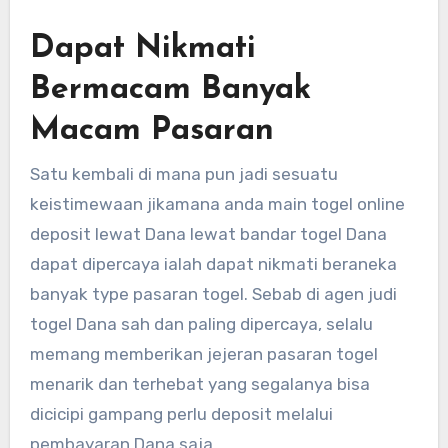
Dapat Nikmati
Bermacam Banyak
Macam Pasaran
Satu kembali di mana pun jadi sesuatu
keistimewaan jikamana anda main togel online
deposit lewat Dana lewat bandar togel Dana
dapat dipercaya ialah dapat nikmati beraneka
banyak type pasaran togel. Sebab di agen judi
togel Dana sah dan paling dipercaya, selalu
memang memberikan jejeran pasaran togel
menarik dan terhebat yang segalanya bisa
dicicipi gampang perlu deposit melalui
pembayaran Dana saja.