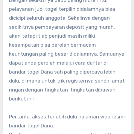
pelayanan judi togel terpilih didalamnya bisa
dicicipi seluruh anggota. Sekalinya dengan
sedikitnya pembayaran deposit yang murah,
akan tetapi tiap penjudi masih miliki
kesempatan bisa peroleh bermacam
keuntungan paling besar didalamnya. Semuanya
dapat anda peroleh melalui cara daftar di
bandar togel Dana sah paling dipercaya lebih
dulu, di mana untuk trik registernya sendiri amat
ringan dengan tingkatan-tingkatan dibawah
berikut ini:
Pertama, akses terlebih dulu halaman web resmi
bandar togel Dana.