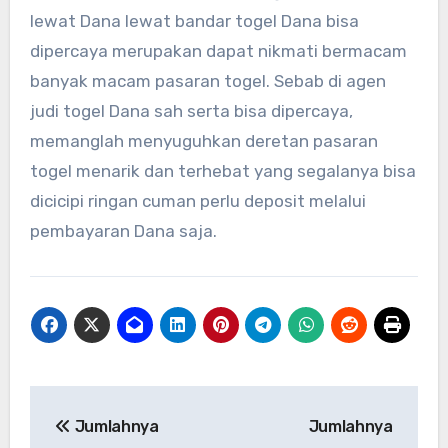
lewat Dana lewat bandar togel Dana bisa
dipercaya merupakan dapat nikmati bermacam
banyak macam pasaran togel. Sebab di agen
judi togel Dana sah serta bisa dipercaya,
memanglah menyuguhkan deretan pasaran
togel menarik dan terhebat yang segalanya bisa
dicicipi ringan cuman perlu deposit melalui
pembayaran Dana saja.
Post
Jumlahnya
Jumlahnya
navigation