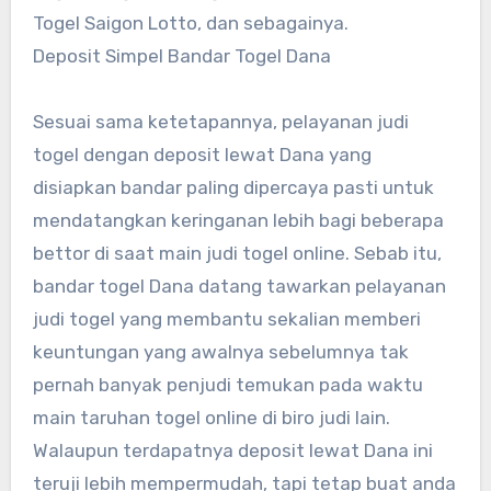
Togel Saigon Lotto, dan sebagainya.
Deposit Simpel Bandar Togel Dana
Sesuai sama ketetapannya, pelayanan judi
togel dengan deposit lewat Dana yang
disiapkan bandar paling dipercaya pasti untuk
mendatangkan keringanan lebih bagi beberapa
bettor di saat main judi togel online. Sebab itu,
bandar togel Dana datang tawarkan pelayanan
judi togel yang membantu sekalian memberi
keuntungan yang awalnya sebelumnya tak
pernah banyak penjudi temukan pada waktu
main taruhan togel online di biro judi lain.
Walaupun terdapatnya deposit lewat Dana ini
teruji lebih mempermudah, tapi tetap buat anda