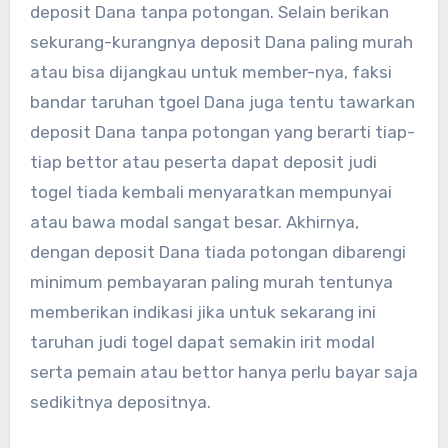
deposit Dana tanpa potongan. Selain berikan
sekurang-kurangnya deposit Dana paling murah
atau bisa dijangkau untuk member-nya, faksi
bandar taruhan tgoel Dana juga tentu tawarkan
deposit Dana tanpa potongan yang berarti tiap-
tiap bettor atau peserta dapat deposit judi
togel tiada kembali menyaratkan mempunyai
atau bawa modal sangat besar. Akhirnya,
dengan deposit Dana tiada potongan dibarengi
minimum pembayaran paling murah tentunya
memberikan indikasi jika untuk sekarang ini
taruhan judi togel dapat semakin irit modal
serta pemain atau bettor hanya perlu bayar saja
sedikitnya depositnya.