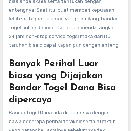
bisa anda akses serta tentukan dengan
entengnya. Saat itu, buat memberi kepuasan
lebih serta pengalaman yang gemilang, bandar
togel online deposit Dana pula mendatangkan
24 jam non-stop service togel maka dari itu
taruhan bisa dicapai kapan pun dengan enteng.
Banyak Perihal Luar
biasa yang Dijajakan
Bandar Togel Dana Bisa
dipercaya
Bandar togel Dana ada di Indonesia dengan
bawa beberapa perihal terakhir serta atraktif
yang barangkali awalnya sebelumnya tak