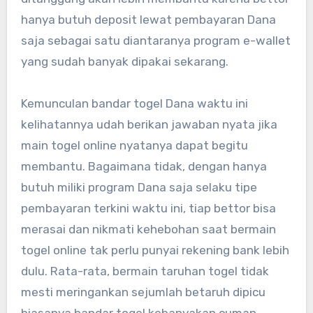
hanya butuh deposit lewat pembayaran Dana
saja sebagai satu diantaranya program e-wallet
yang sudah banyak dipakai sekarang.
Kemunculan bandar togel Dana waktu ini
kelihatannya udah berikan jawaban nyata jika
main togel online nyatanya dapat begitu
membantu. Bagaimana tidak, dengan hanya
butuh miliki program Dana saja selaku tipe
pembayaran terkini waktu ini, tiap bettor bisa
merasai dan nikmati kehebohan saat bermain
togel online tak perlu punyai rekening bank lebih
dulu. Rata-rata, bermain taruhan togel tidak
mesti meringankan sejumlah betaruh dipicu