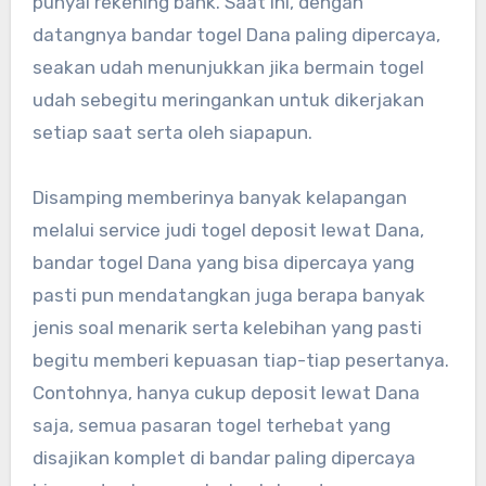
punyai rekening bank. Saat ini, dengan
datangnya bandar togel Dana paling dipercaya,
seakan udah menunjukkan jika bermain togel
udah sebegitu meringankan untuk dikerjakan
setiap saat serta oleh siapapun.
Disamping memberinya banyak kelapangan
melalui service judi togel deposit lewat Dana,
bandar togel Dana yang bisa dipercaya yang
pasti pun mendatangkan juga berapa banyak
jenis soal menarik serta kelebihan yang pasti
begitu memberi kepuasan tiap-tiap pesertanya.
Contohnya, hanya cukup deposit lewat Dana
saja, semua pasaran togel terhebat yang
disajikan komplet di bandar paling dipercaya