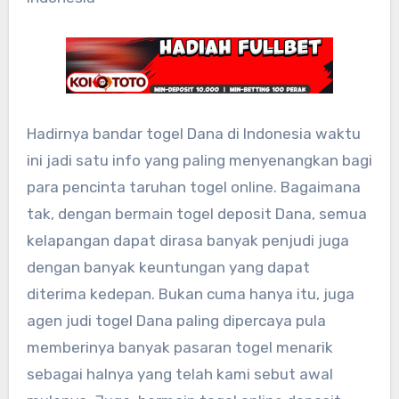
Hadirnya bandar togel Dana di Indonesia waktu
ini jadi satu info yang paling menyenangkan bagi
para pencinta taruhan togel online. Bagaimana
tak, dengan bermain togel deposit Dana, semua
kelapangan dapat dirasa banyak penjudi juga
dengan banyak keuntungan yang dapat
diterima kedepan. Bukan cuma hanya itu, juga
agen judi togel Dana paling dipercaya pula
memberinya banyak pasaran togel menarik
sebagai halnya yang telah kami sebut awal