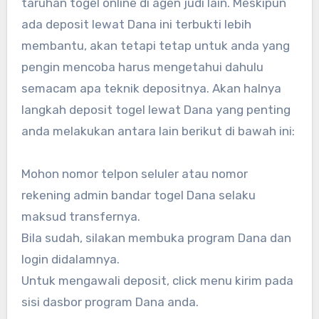
taruhan togel online di agen judi lain. Meskipun
ada deposit lewat Dana ini terbukti lebih
membantu, akan tetapi tetap untuk anda yang
pengin mencoba harus mengetahui dahulu
semacam apa teknik depositnya. Akan halnya
langkah deposit togel lewat Dana yang penting
anda melakukan antara lain berikut di bawah ini:
Mohon nomor telpon seluler atau nomor
rekening admin bandar togel Dana selaku
maksud transfernya.
Bila sudah, silakan membuka program Dana dan
login didalamnya.
Untuk mengawali deposit, click menu kirim pada
sisi dasbor program Dana anda.