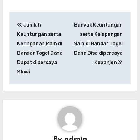
Post
Jumlah
Banyak Keuntungan
navigation
Keuntungan serta
serta Kelapangan
Keringanan Main di
Main di Bandar Togel
Bandar Togel Dana
Dana Bisa dipercaya
Dapat dipercaya
Kepanjen
Slawi
By
admin