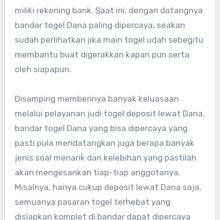
miliki rekening bank. Saat ini, dengan datangnya
bandar togel Dana paling dipercaya, seakan
sudah perlihatkan jika main togel udah sebegitu
membantu buat digerakkan kapan pun serta
oleh siapapun.
Disamping memberinya banyak keluasaan
melalui pelayanan judi togel deposit lewat Dana,
bandar togel Dana yang bisa dipercaya yang
pasti pula mendatangkan juga berapa banyak
jenis soal menarik dan kelebihan yang pastilah
akan mengesankan tiap-tiap anggotanya.
Misalnya, hanya cukup deposit lewat Dana saja,
semuanya pasaran togel terhebat yang
disiapkan komplet di bandar dapat dipercaya