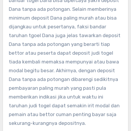
bandar togel Dana bisa dipercaya yakni deposit
Dana tanpa ada potongan. Selain memberinya
minimum deposit Dana paling murah atau bisa
dijangkau untuk pesertanya, faksi bandar
taruhan tgoel Dana juga jelas tawarkan deposit
Dana tanpa ada potongan yang berarti tiap
bettor atau peserta dapat deposit judi togel
tiada kembali memaksa mempunyai atau bawa
modal begitu besar. Akhirnya, dengan deposit
Dana tanpa ada potongan dibarengi sedikitnya
pembayaran paling murah yang pasti pula
memberikan indikasi jika untuk waktu ini
taruhan judi togel dapat semakin irit modal dan
pemain atau bettor cuman penting bayar saja
sekurang-kurangnya depositnya.