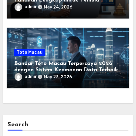
Panduan Lengkap untuk Pemula
admin
May 24, 2026
Toto Macau
Bandar Toto Macau Terpercaya 2026
dengan Sistem Keamanan Data Terbaik
dan Keunggulan Lainnya
admin
May 23, 2026
Search