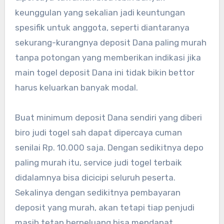
keunggulan yang sekalian jadi keuntungan
spesifik untuk anggota, seperti diantaranya
sekurang-kurangnya deposit Dana paling murah
tanpa potongan yang memberikan indikasi jika
main togel deposit Dana ini tidak bikin bettor
harus keluarkan banyak modal.
Buat minimum deposit Dana sendiri yang diberi
biro judi togel sah dapat dipercaya cuman
senilai Rp. 10.000 saja. Dengan sedikitnya depo
paling murah itu, service judi togel terbaik
didalamnya bisa dicicipi seluruh peserta.
Sekalinya dengan sedikitnya pembayaran
deposit yang murah, akan tetapi tiap penjudi
masih tetap berpeluang bisa mendapat