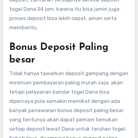
togel Dana 24 jam, karena itu bisa jamin juga
proses deposit bisa lebih cepat, aman serta
membantu.
Bonus Deposit Paling
besar
Tidak hanya tawarkan deposit gampang dengan
minimum pembayaran paling murah saja, akan
tetapi pelayanan bandar togel Dana bisa
dipercaya pula semakin memikat dengan ada
banyak penawaran bonus deposit paling besar
yang tentunya akan dapat pemain temukan
setiap deposit lewat Dana untuk taruhan togel.
Sebetulnya, disamping bonus deposit paling