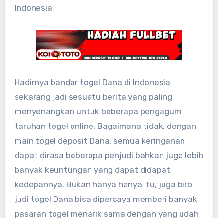
Indonesia
Hadirnya bandar togel Dana di Indonesia
sekarang jadi sesuatu berita yang paling
menyenangkan untuk beberapa pengagum
taruhan togel online. Bagaimana tidak, dengan
main togel deposit Dana, semua keringanan
dapat dirasa beberapa penjudi bahkan juga lebih
banyak keuntungan yang dapat didapat
kedepannya. Bukan hanya hanya itu, juga biro
judi togel Dana bisa dipercaya memberi banyak
pasaran togel menarik sama dengan yang udah